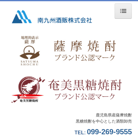
ホーム
会社概要
ご挨拶
概要・沿革・組織図
事業所案内
採用情報
先輩社員の声
鹿児島県産薩摩焼酎
黒糖焼酎を中心とした酒類卸売
一般事業主行動計画
099-269-9555
TEL:
事業内容