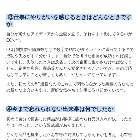
焼酎が飲めるお店
③仕事にやりがいを感じるときはどんなときです
か
お得意先酒販店様向け
自分が考えたアイディアから企画を立て、それをすぐ形にできるのが
ECです。
フロムゼロ
ECは閲覧数や購買数などの数字で結果がダイレクトに返ってくるので
焼酎コラム
成功や失敗がすぐ分かります。自分で仕掛けた企画が成功すれば嬉し
いですし、失敗したときは反省して次の企画に生かさなければなりま
せん。企画や広告、商品等どんどん変化させることができ、その反応
お問合わせ
もとても早いことが難しくもあり、やりがいになっています。
個人情報保護方針
また、初めてのEC運営なのでこれまで関わらなかった業種の方たちと
の新たな出会いもあり、新鮮な気持ちで仕事に取り組めています。
”第4回 錦江湾Shochuナイトクルーズ”
④今まで忘れられない出来事は何でしたか
初めて自分で提案した商品がお客様に認められ受け入れが決まったと
きは、やった、という達成感がありました。
どんな商品を提案したらお客様に納得してもらえるかを考え、お客様