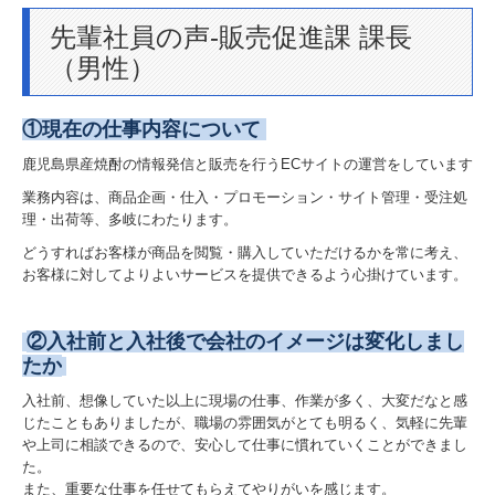
先輩社員の声-販売促進課 課長
卸売業
（男性）
運送業
①現在の仕事内容について
その他
鹿児島県産焼酎の情報発信と販売を行うECサイトの運営をしています
取扱商品
業務内容は、商品企画・仕入・プロモーション・サイト管理・受注処
理・出荷等、多岐にわたります。
新商品
どうすればお客様が商品を閲覧・購入していただけるかを常に考え、
お客様に対してよりよいサービスを提供できるよう心掛けています。
企画商品
②入社前と入社後で会社のイメージは変化しまし
南九州酒販オリジナル
たか
取扱店舗紹介
入社前、想像していた以上に現場の仕事、作業が多く、大変だなと感
じたこともありましたが、職場の雰囲気がとても明るく、気軽に先輩
直営店
や上司に相談できるので、安心して仕事に慣れていくことができまし
た。
また、重要な仕事を任せてもらえてやりがいを感じます。
焼酎が買えるお店