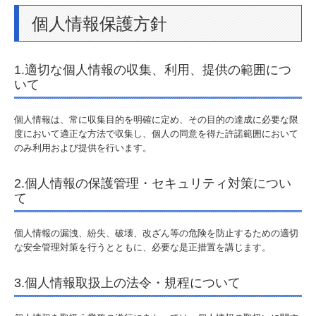
個人情報保護方針
卸売業
運送業
1.適切な個人情報の収集、利用、提供の範囲につ
いて
その他
個人情報は、常に収集目的を明確に定め、その目的の達成に必要な限
取扱商品
度において適正な方法で収集し、個人の同意を得た許諾範囲において
のみ利用および提供を行います。
新商品
2.個人情報の保護管理・セキュリティ対策につい
企画商品
て
南九州酒販オリジナル
個人情報の漏洩、紛失、破壊、改ざん等の危険を防止するための適切
な安全管理対策を行うとともに、必要な是正措置を講じます。
取扱店舗紹介
3.個人情報取扱上の法令・規程について
直営店
焼酎が買えるお店