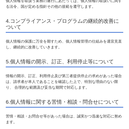
個人情報を取扱う業務の遂行にあたっては、個人情報の取扱いに関す
る法令、国が定める指針その他の規範を遵守します。
焼酎が飲めるお店
4.コンプライアンス・プログラムの継続的改善に
お得意先酒販店様向け
ついて
フロムゼロ
個人情報の保護に万全を期すため、個人情報管理の仕組みを適宜見直
し、継続的に改善していきます。
焼酎コラム
5.個人情報の開示、訂正、利用停止等について
お問合わせ
情報の開示、訂正、利用停止及び第三者提供停止の求めがあった場合
個人情報保護方針
は、請求者が本人であることを確認した上で、特別な理由のない限
り、 合理的な範囲及び妥当な期間で対応します。
”第4回 錦江湾Shochuナイトクルーズ”
6.個人情報に関する苦情・相談・問合せについて
苦情・相談・お問合せ等があった場合は、誠実かつ迅速な対応に努め
ます。