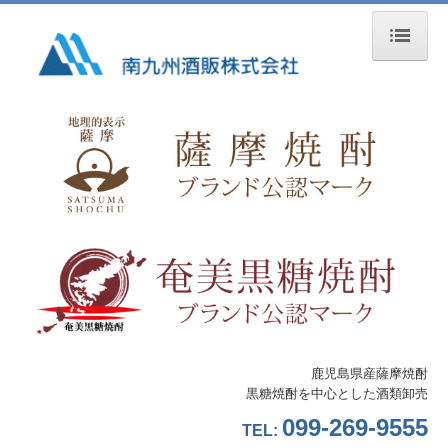
ホーム
会社概要
ご挨拶
概要・沿革・組織図
事業所案内
採用情報
先輩社員の声
鹿児島県産薩摩焼酎
黒糖焼酎を中心とした酒類卸売
一般事業主行動計画
099-269-9555
TEL:
事業内容