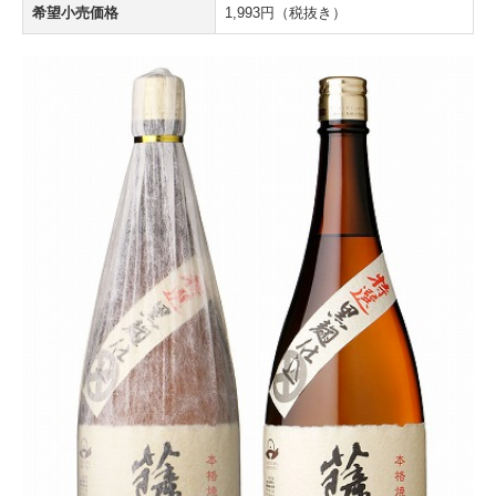
希望小売価格
1,993円（税抜き）
焼酎が飲めるお店
お得意先酒販店様向け
フロムゼロ
焼酎コラム
お問合わせ
個人情報保護方針
”第4回 錦江湾Shochuナイトクルーズ”