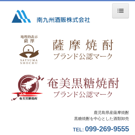
ホーム
会社概要
ご挨拶
概要・沿革・組織図
事業所案内
採用情報
先輩社員の声
鹿児島県産薩摩焼酎
黒糖焼酎を中心とした酒類卸売
一般事業主行動計画
099-269-9555
TEL:
事業内容