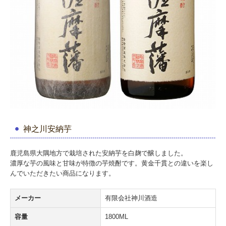
神之川安納芋
鹿児島県大隅地方で栽培された安納芋を白麹で醸しました。
濃厚な芋の風味と甘味が特徴の芋焼酎です。黄金千貫との違いを楽し
んでいただきたい商品になります。
メーカー
有限会社神川酒造
容量
1800ML