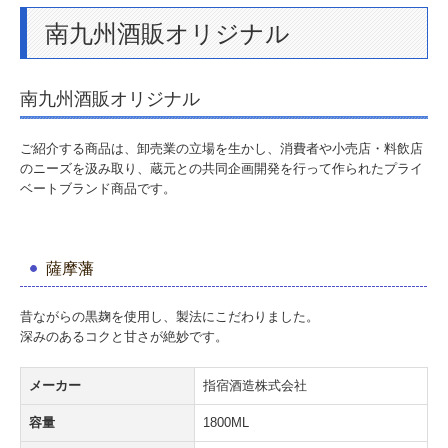
南九州酒販
オリジナル
卸売業
運送業
南九州酒販
オリジナル
その他
ご紹介する商品は、卸売業の立場を生かし、消費者や小売店・料飲店
のニーズを汲み取り、蔵元との共同企画開発を行って作られたプライ
取扱商品
ベートブランド商品です。
新商品
企画商品
薩摩藩
南九州酒販オリジナル
昔ながらの黒麹を使用し、製法にこだわりました。
深みのあるコクと甘さが絶妙です。
取扱店舗紹介
メーカー
指宿酒造株式会社
直営店
容量
1800ML
焼酎が買えるお店