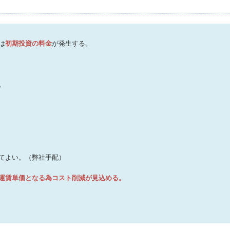
は
初期投資の料金
が発生する。
。
てよい。（弊社手配）
運賃単価となる為コスト削減が見込める。