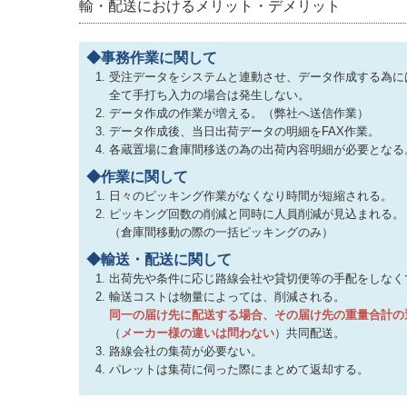
輸・配送におけるメリット・デメリット
◆事務作業に関して
受注データをシステムと連動させ、データ作成する為に
全て手打ち入力の場合は発生しない。
データ作成の作業が増える。（弊社へ送信作業）
データ作成後、当日出荷データの明細をFAX作業。
各蔵置場に倉庫間移送の為の出荷内容明細が必要となる
◆作業に関して
日々のピッキング作業がなくなり時間が短縮される。
ピッキング回数の削減と同時に人員削減が見込まれる。
（倉庫間移動の際の一括ピッキングのみ）
◆輸送・配送に関して
出荷先や条件に応じ路線会社や貸切便等の手配をしなく
輸送コストは物量によっては、削減される。
同一の届け先に配送する場合、その届け先の重量合計の
（
メーカー様の違いは問わない
）共同配送。
路線会社の集荷が必要ない。
パレットは集荷に伺った際にまとめて返却する。