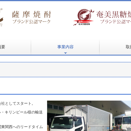
概要
事業内容
取
図
画
卸売業
運送業
その他
新商品
企画商品
南九州酒販オ
会社としてスタート。
ル・キリンビール様の輸送
関東関西へのリードタイム