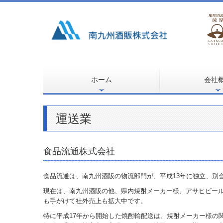
ホーム
会社
ご挨拶
概要・沿革・組織
事業所案内
採用情報
先輩社員の声
一般事業主行動計
運送業
食品流通株式会社
食品流通は、南九州酒販の物流部門が、平成13年に独立、別
現在は、南九州酒販の他、県内焼酎メーカー様、アサヒビー
も手がけて社外売上も拡大中です。
特に平成17年から開始した焼酎輸配送は、焼酎メーカー様の