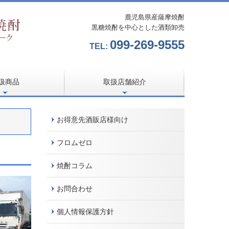
鹿児島県産薩摩焼酎
黒糖焼酎を中心とした酒類卸売
099-269-9555
TEL:
扱商品
取扱店舗紹介
リジナル
直営店
焼酎が買えるお店
焼酎が飲めるお店
お得意先酒販店様向け
フロムゼロ
焼酎コラム
お問合わせ
個人情報保護方針