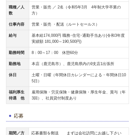
職種／人
営業・販売 ／ 2名（令和5年3月 4年制大学卒業の
数
方）
仕事内容
営業・販売 ・配送（ルートセールス）
給与
基本給174,000円 職務･住宅･通勤手当あり(令和3年度
実績額 181,000～190,500円)
勤務時間
8：00～17：00 休憩60分
勤務地
本店（鹿児島市）、鹿児島県内の9支店1出張所
休日
土曜・日曜（年間休日カレンダーによる・年間休日10
5日）
福利厚生
雇用保険・労災保険・健康保険・厚生年金、賞与（年
待遇 他
3回）、社員貸付制度あり
応募
期間／方
応募書類を郵送 まずは会社訪問にお越し下さい