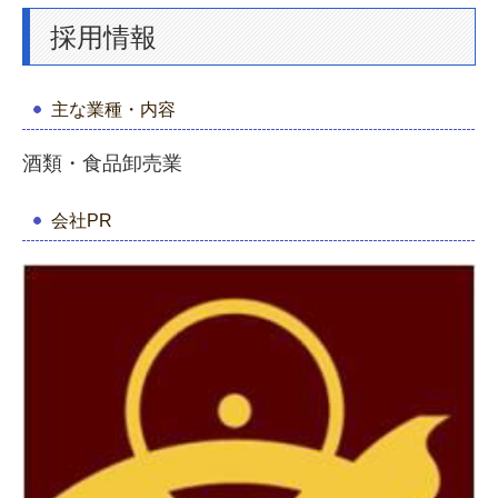
採用情報
卸売業
運送業
主な業種・内容
その他
酒類・食品卸売業
取扱商品
会社PR
新商品
企画商品
南九州酒販オリジナル
取扱店舗紹介
直営店
焼酎が買えるお店