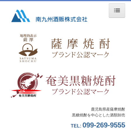
ホーム
会社概要
ご挨拶
概要・沿革・組織図
事業所案内
採用情報
先輩社員の声
鹿児島県産薩摩焼酎
黒糖焼酎を中心とした酒類卸売
一般事業主行動計画
099-269-9555
TEL:
事業内容