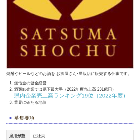
焼酎が飲めるお店
お得意先酒販店様向け
フロムゼロ
焼酎コラム
お問合わせ
焼酎やビールなどのお酒を お酒屋さん･量販店に販売する仕事です。
無借金の健全経営
個人情報保護方針
酒類卸売業では県下最大手（2022年度売上高 231億円）
県内企業売上高ランキング19位（2022年度）
”第4回 錦江湾Shochuナイトクルーズ”
業界に確たる地位
募集要項
雇用形態
正社員