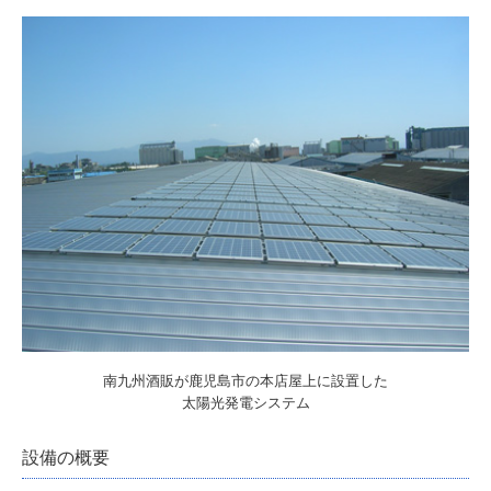
焼酎が飲めるお店
お得意先酒販店様向け
フロムゼロ
焼酎コラム
お問合わせ
個人情報保護方針
”第4回 錦江湾Shochuナイトクルーズ”
南九州酒販が鹿児島市の本店屋上に設置した
太陽光発電システム
設備の概要