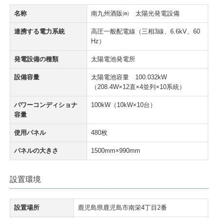
名称
南九州酒販㈱ 太陽光発電設備
連携する電力系統
高圧一般配電線（三相3線、6.6kV、60
Hz）
発電設備の種類
太陽電池発電所
設備容量
太陽電池容量 100.032kW
（208.4W×12直×4並列×10系統）
パワーコンディショナ
100kW（10kW×10台）
容量
使用パネル
480枚
パネルの大きさ
1500mm×990mm
設置環境
設置場所
鹿児島県鹿児島市南栄4丁目2番