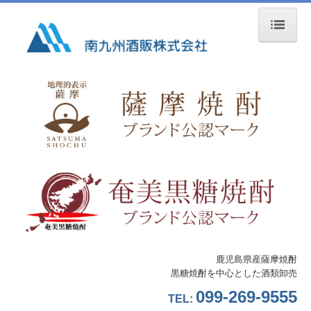
ホーム
会社概要
ご挨拶
概要・沿革・組織図
事業所案内
採用情報
先輩社員の声
鹿児島県産薩摩焼酎
黒糖焼酎を中心とした酒類卸売
一般事業主行動計画
099-269-9555
TEL:
事業内容