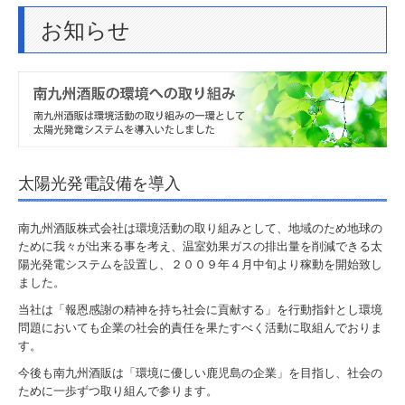
お知らせ
卸売業
運送業
その他
取扱商品
太陽光発電設備を導入
新商品
南九州酒販株式会社は環境活動の取り組みとして、地域のため地球の
企画商品
ために我々が出来る事を考え、温室効果ガスの排出量を削減できる太
陽光発電システムを設置し、２００９年４月中旬より稼動を開始致し
南九州酒販オリジナル
ました。
当社は「報恩感謝の精神を持ち社会に貢献する」を行動指針とし環境
取扱店舗紹介
問題においても企業の社会的責任を果たすべく活動に取組んでおりま
す。
直営店
今後も南九州酒販は「環境に優しい鹿児島の企業」を目指し、社会の
ために一歩ずつ取り組んで参ります。
焼酎が買えるお店